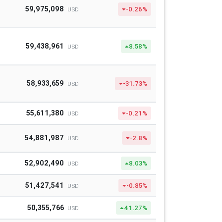
59,975,098
-0.26%
USD
59,438,961
8.58%
USD
58,933,659
-31.73%
USD
55,611,380
-0.21%
USD
54,881,987
-2.8%
USD
52,902,490
8.03%
USD
51,427,541
-0.85%
USD
50,355,766
41.27%
USD