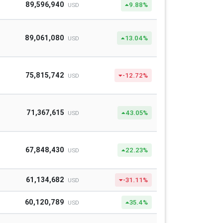
89,596,940
9.88%
USD
89,061,080
13.04%
USD
75,815,742
-12.72%
USD
71,367,615
43.05%
USD
67,848,430
22.23%
USD
61,134,682
-31.11%
USD
60,120,789
35.4%
USD