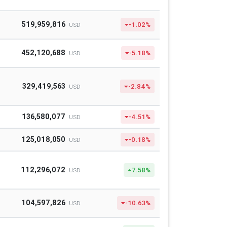
519,959,816
-1.02%
USD
452,120,688
-5.18%
USD
329,419,563
-2.84%
USD
136,580,077
-4.51%
USD
125,018,050
-0.18%
USD
112,296,072
7.58%
USD
104,597,826
-10.63%
USD