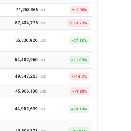
71,253,366
-2.95%
USD
57,434,776
-19.79%
USD
55,330,920
27.18%
USD
54,402,960
11.08%
USD
49,547,225
-44.2%
USD
45,966,188
-1.83%
USD
44,902,699
10.18%
USD