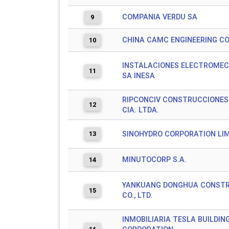
COMPANIA VERDU SA
9
CHINA CAMC ENGINEERING CO.
10
INSTALACIONES ELECTROME
11
SA INESA
RIPCONCIV CONSTRUCCIONES 
12
CIA. LTDA.
13
SINOHYDRO CORPORATION LI
MINUTOCORP S.A.
14
YANKUANG DONGHUA CONST
15
CO., LTD.
INMOBILIARIA TESLA BUILDIN