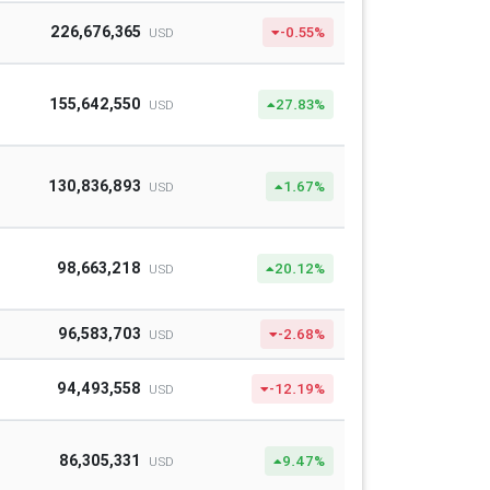
226,676,365
-0.55%
USD
155,642,550
27.83%
USD
130,836,893
1.67%
USD
98,663,218
20.12%
USD
96,583,703
-2.68%
USD
94,493,558
-12.19%
USD
86,305,331
9.47%
USD