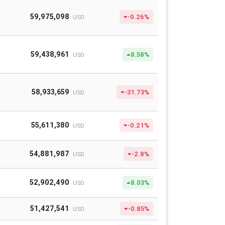
59,975,098
-0.26%
USD
59,438,961
8.58%
USD
58,933,659
-31.73%
USD
55,611,380
-0.21%
USD
54,881,987
-2.8%
USD
52,902,490
8.03%
USD
51,427,541
-0.85%
USD