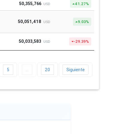
50,355,766
41.27%
USD
50,051,418
9.03%
USD
50,033,583
-29.39%
USD
5
…
20
Siguiente