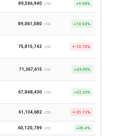
89,596,940
9.88%
USD
89,061,080
13.04%
USD
75,815,742
-12.72%
USD
71,367,615
43.05%
USD
67,848,430
22.23%
USD
61,134,682
-31.11%
USD
60,120,789
35.4%
USD