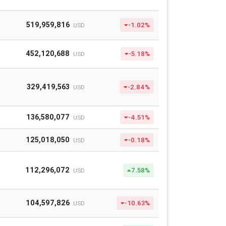
519,959,816
-1.02%
USD
452,120,688
-5.18%
USD
329,419,563
-2.84%
USD
136,580,077
-4.51%
USD
125,018,050
-0.18%
USD
112,296,072
7.58%
USD
104,597,826
-10.63%
USD