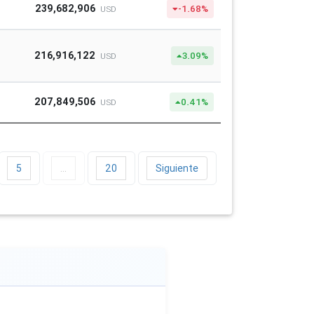
239,682,906
-1.68%
USD
216,916,122
3.09%
USD
207,849,506
0.41%
USD
5
…
20
Siguiente