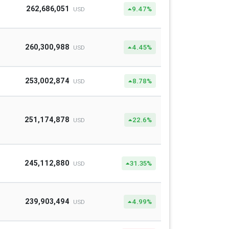
262,686,051
9.47%
USD
260,300,988
4.45%
USD
253,002,874
8.78%
USD
251,174,878
22.6%
USD
245,112,880
31.35%
USD
239,903,494
4.99%
USD