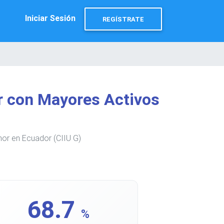
Iniciar Sesión
REGÍSTRATE
r con Mayores Activos
or en Ecuador (CIIU G)
68.7
%