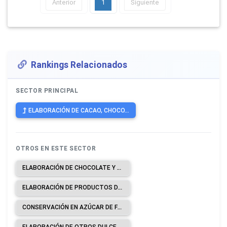
Anterior
1
Siguiente
Rankings Relacionados
SECTOR PRINCIPAL
ELABORACIÓN DE CACAO, CHOCO...
OTROS EN ESTE SECTOR
ELABORACIÓN DE CHOCOLATE Y PRODUCTOS DE CHOCOLATE.
ELABORACIÓN DE PRODUCTOS DE CONFITERÍA: CARAMELOS, TURRÓN, GRAGEAS Y PASTILLAS DE CONFITERÍA, GOMA DE MASCAR (CHICLES), CONFITES BLANDOS, CONFITERÍA A BASE DE CHOCOLATE Y CHOCOLATE BLANCO, ETCÉTERA.
CONSERVACIÓN EN AZÚCAR DE FRUTAS, NUECES Y OTROS FRUTOS SECOS, CÁSCARA DE FRUTAS Y OTRAS PARTES DE LAS PLANTAS.
ELABORACIÓN DE OTROS DULCES: MELCOCHAS, COCADAS, NOGADAS, DULCE DE GUAYABA, ALFEÑIQUES, ETCÉTERA.