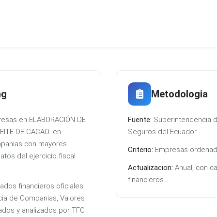
ng
Metodologia
mpresas en ELABORACIÓN DE
Fuente:
Superintendencia d
EITE DE CACAO. en
Seguros del Ecuador.
mpanias con mayores
Criterio:
Empresas ordenadas
tos del ejercicio fiscal
Actualizacion:
Anual, con c
financieros.
ados financieros oficiales
cia de Companias, Valores
ados y analizados por TFC