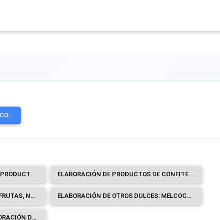
O...
ELABORACIÓN DE CHOCOLATE Y PRODUCTOS DE CHOCOLATE.
ELABORACIÓN DE PRODUCTOS DE CONFITERÍA: CARAMELOS, TURRÓN, GRAGEAS Y PASTILLAS DE CONFITERÍA, GOMA DE MASCAR (CHICLES), CONFITES BLANDOS, CONFITERÍA A BASE DE CHOCOLATE Y CHOCOLATE BLANCO, ETCÉTERA.
CONSERVACIÓN EN AZÚCAR DE FRUTAS, NUECES Y OTROS FRUTOS SECOS, CÁSCARA DE FRUTAS Y OTRAS PARTES DE LAS PLANTAS.
ELABORACIÓN DE OTROS DULCES: MELCOCHAS, COCADAS, NOGADAS, DULCE DE GUAYABA, ALFEÑIQUES, ETCÉTERA.
SERVICIOS DE APOYO A LA ELABORACIÓN DE CACAO, CHOCOLATE Y PRODUCTOS DE CONFITERÍA A CAMBIO DE UNA RETRIBUCIÓN O POR CONTRATO.