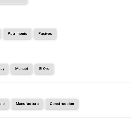
Patrimonio
Pasivos
ay
Manabí
El Oro
cio
Manufactura
Construccion