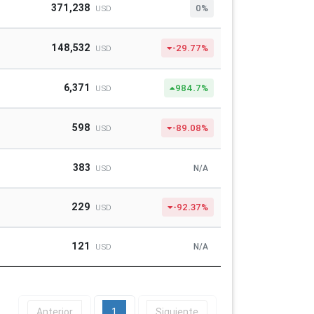
371,238
0%
USD
148,532
-29.77%
USD
6,371
984.7%
USD
598
-89.08%
USD
383
N/A
USD
229
-92.37%
USD
121
N/A
USD
Anterior
1
Siguiente