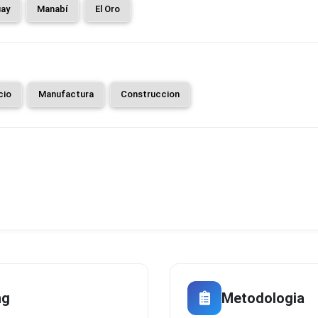
ay
Manabí
El Oro
cio
Manufactura
Construccion
ng
Metodologia