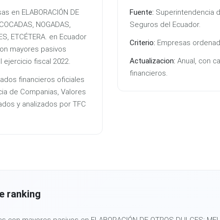
resas en ELABORACIÓN DE
Fuente:
Superintendencia d
 COCADAS, NOGADAS,
Seguros del Ecuador.
S, ETCÉTERA. en Ecuador
Criterio:
Empresas ordenada
con mayores pasivos
Actualizacion:
Anual, con c
ejercicio fiscal 2022.
financieros.
ados financieros oficiales
cia de Companias, Valores
ados y analizados por TFC
e ranking
resas con mayores pasivos en ELABORACIÓN DE OTROS DULCES: M