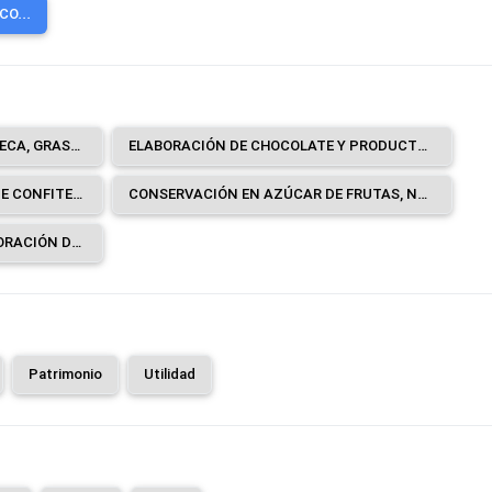
O...
ELABORACIÓN DE CACAO, MANTECA, GRASA Y ACEITE DE CACAO.
ELABORACIÓN DE CHOCOLATE Y PRODUCTOS DE CHOCOLATE.
ELABORACIÓN DE PRODUCTOS DE CONFITERÍA: CARAMELOS, TURRÓN, GRAGEAS Y PASTILLAS DE CONFITERÍA, GOMA DE MASCAR (CHICLES), CONFITES BLANDOS, CONFITERÍA A BASE DE CHOCOLATE Y CHOCOLATE BLANCO, ETCÉTERA.
CONSERVACIÓN EN AZÚCAR DE FRUTAS, NUECES Y OTROS FRUTOS SECOS, CÁSCARA DE FRUTAS Y OTRAS PARTES DE LAS PLANTAS.
SERVICIOS DE APOYO A LA ELABORACIÓN DE CACAO, CHOCOLATE Y PRODUCTOS DE CONFITERÍA A CAMBIO DE UNA RETRIBUCIÓN O POR CONTRATO.
Patrimonio
Utilidad