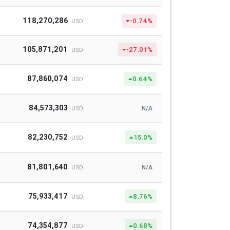
118,270,286
-0.74%
USD
105,871,201
-27.01%
USD
87,860,074
0.64%
USD
84,573,303
N/A
USD
82,230,752
15.0%
USD
81,801,640
N/A
USD
75,933,417
8.76%
USD
74,354,877
0.68%
USD