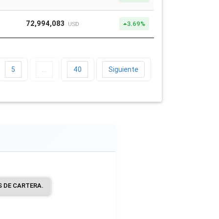
72,994,083
3.69%
USD
5
…
40
Siguiente
S DE CARTERA.