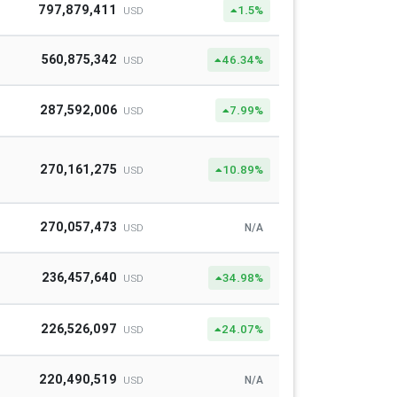
797,879,411
1.5%
USD
560,875,342
46.34%
USD
287,592,006
7.99%
USD
270,161,275
10.89%
USD
270,057,473
N/A
USD
236,457,640
34.98%
USD
226,526,097
24.07%
USD
220,490,519
N/A
USD