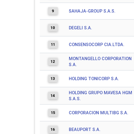
9
SAHAJA-GROUP S.A.S.
10
DEGELI S.A.
11
CONSENSOCORP CIA.LTDA.
MONTANGELLO CORPORATION
12
S.A.
13
HOLDING TONICORP S.A.
HOLDING GRUPO MAVESA HGM
14
S.A.S.
15
CORPORACION MULTIBG S.A.
16
BEAUPORT S.A.