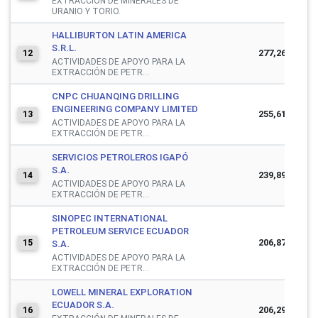
EXTRACCIÓN DE MINERALES DE
URANIO Y TORIO.
HALLIBURTON LATIN AMERICA
S.R.L.
277,260,303
12
ACTIVIDADES DE APOYO PARA LA
EXTRACCIÓN DE PETR...
CNPC CHUANQING DRILLING
ENGINEERING COMPANY LIMITED
255,619,267
13
ACTIVIDADES DE APOYO PARA LA
EXTRACCIÓN DE PETR...
SERVICIOS PETROLEROS IGAPÓ
S.A.
239,896,446
14
ACTIVIDADES DE APOYO PARA LA
EXTRACCIÓN DE PETR...
SINOPEC INTERNATIONAL
PETROLEUM SERVICE ECUADOR
206,873,897
15
S.A.
ACTIVIDADES DE APOYO PARA LA
EXTRACCIÓN DE PETR...
LOWELL MINERAL EXPLORATION
ECUADOR S.A.
206,292,816
16