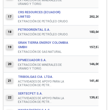
EXTRACCIÓN DE MINERALES DE
URANIO Y TORIO.
CRS RESOURCES (ECUADOR)
LIMITED
202,267,906
17
EXTRACCIÓN DE PETRÓLEO CRUDO.
PETROORIENTAL S.A.
183,043,490
18
EXTRACCIÓN DE PETRÓLEO CRUDO.
GRAN TIERRA ENERGY COLOMBIA
GMBH
157,578,690
19
EXTRACCIÓN DE GAS NATURAL.
DPMECUADOR S.A.
146,068,227
20
EXTRACCIÓN DE MINERALES DE
URANIO Y TORIO.
TRIBOILGAS CIA. LTDA.
141,484,826
21
ACTIVIDADES DE APOYO PARA LA
EXTRACCIÓN DE PETR...
SERTECPET S.A.
139,678,272
22
ACTIVIDADES DE APOYO PARA LA
EXTRACCIÓN DE PETR...