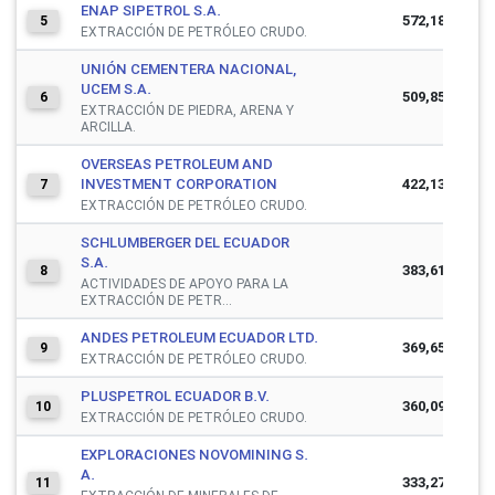
ENAP SIPETROL S.A.
572,182,203
5
EXTRACCIÓN DE PETRÓLEO CRUDO.
UNIÓN CEMENTERA NACIONAL,
UCEM S.A.
509,851,403
6
EXTRACCIÓN DE PIEDRA, ARENA Y
ARCILLA.
OVERSEAS PETROLEUM AND
INVESTMENT CORPORATION
422,134,962
7
EXTRACCIÓN DE PETRÓLEO CRUDO.
SCHLUMBERGER DEL ECUADOR
S.A.
383,613,542
8
ACTIVIDADES DE APOYO PARA LA
EXTRACCIÓN DE PETR...
ANDES PETROLEUM ECUADOR LTD.
369,656,884
9
EXTRACCIÓN DE PETRÓLEO CRUDO.
PLUSPETROL ECUADOR B.V.
360,097,270
10
EXTRACCIÓN DE PETRÓLEO CRUDO.
EXPLORACIONES NOVOMINING S.
A.
333,275,636
11