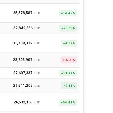
35,378,587
14.47%
USD
32,842,356
28.13%
USD
31,709,312
4.89%
USD
28,693,907
-6.33%
USD
27,607,337
21.11%
USD
26,541,205
9.11%
USD
26,532,163
64.41%
USD