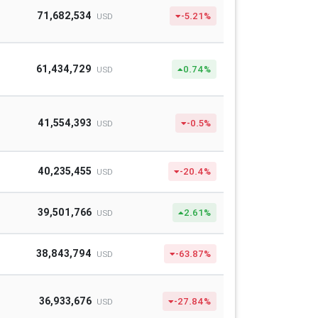
71,682,534
-5.21%
USD
61,434,729
0.74%
USD
41,554,393
-0.5%
USD
40,235,455
-20.4%
USD
39,501,766
2.61%
USD
38,843,794
-63.87%
USD
36,933,676
-27.84%
USD