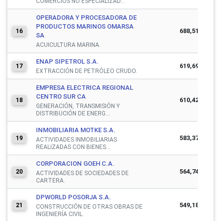
COMERCIOS NO ESPECIALIZAD...
OPERADORA Y PROCESADORA DE
PRODUCTOS MARINOS OMARSA
688,510,279
16
SA
ACUICULTURA MARINA.
ENAP SIPETROL S.A.
619,690,700
17
EXTRACCIÓN DE PETRÓLEO CRUDO.
EMPRESA ELECTRICA REGIONAL
CENTRO SUR CA
610,424,276
18
GENERACIÓN, TRANSMISIÓN Y
DISTRIBUCIÓN DE ENERG...
INMOBILIARIA MOTKE S.A.
583,371,907
19
ACTIVIDADES INMOBILIARIAS
REALIZADAS CON BIENES...
CORPORACION GOEH C.A.
564,748,173
20
ACTIVIDADES DE SOCIEDADES DE
CARTERA.
DPWORLD POSORJA S.A.
549,181,451
21
CONSTRUCCIÓN DE OTRAS OBRAS DE
INGENIERÍA CIVIL.