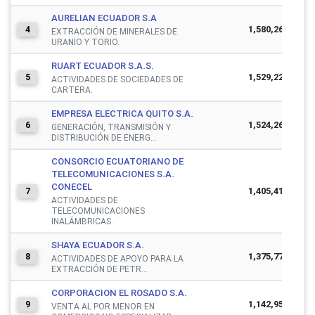
AURELIAN ECUADOR S.A
1,580,268,251
4
EXTRACCIÓN DE MINERALES DE
URANIO Y TORIO.
RUART ECUADOR S.A.S.
1,529,226,370
5
ACTIVIDADES DE SOCIEDADES DE
CARTERA.
EMPRESA ELECTRICA QUITO S.A.
1,524,263,697
6
GENERACIÓN, TRANSMISIÓN Y
DISTRIBUCIÓN DE ENERG...
CONSORCIO ECUATORIANO DE
TELECOMUNICACIONES S.A.
CONECEL
1,405,416,909
7
ACTIVIDADES DE
TELECOMUNICACIONES
INALÁMBRICAS.
SHAYA ECUADOR S.A.
1,375,775,729
8
ACTIVIDADES DE APOYO PARA LA
EXTRACCIÓN DE PETR...
CORPORACION EL ROSADO S.A.
1,142,950,643
9
VENTA AL POR MENOR EN