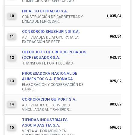
COMERCIOS NO ESPECIALIZAD...
HIDALGO E HIDALGO S.A.
1,035,049,878
10
CONSTRUCCIÓN DE CARRETERAS Y
LÍNEAS DE FERROCAR...
CONSORCIO SHUSHUFINDI S.A.
963,545,404
11
ACTIVIDADES DE APOYO PARA LA
EXTRACCIÓN DE PETR...
OLEODUCTO DE CRUDOS PESADOS
(OCP) ECUADOR S.A.
943,709,228
12
TRANSPORTE POR TUBERÍAS.
PROCESADORA NACIONAL DE
ALIMENTOS C.A. PRONACA
825,022,581
13
ELABORACIÓN Y CONSERVACIÓN DE
CARNE.
CORPORACION QUIPORT S.A.
803,894,153
14
ACTIVIDADES DE SERVICIOS
VINCULADAS AL TRANSPOR...
TIENDAS INDUSTRIALES
ASOCIADAS TIA S.A.
696,670,107
15
VENTA AL POR MENOR EN