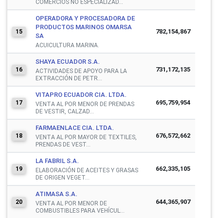
COMERCIOS NO ESPECIALIZAD...
OPERADORA Y PROCESADORA DE
PRODUCTOS MARINOS OMARSA
782,154,867
15
SA
ACUICULTURA MARINA.
SHAYA ECUADOR S.A.
731,172,135
16
ACTIVIDADES DE APOYO PARA LA
EXTRACCIÓN DE PETR...
VITAPRO ECUADOR CIA. LTDA.
695,759,954
17
VENTA AL POR MENOR DE PRENDAS
DE VESTIR, CALZAD...
FARMAENLACE CIA. LTDA.
676,572,662
18
VENTA AL POR MAYOR DE TEXTILES,
PRENDAS DE VEST...
LA FABRIL S.A.
662,335,105
19
ELABORACIÓN DE ACEITES Y GRASAS
DE ORIGEN VEGET...
ATIMASA S.A.
644,365,907
20
VENTA AL POR MENOR DE
COMBUSTIBLES PARA VEHÍCUL...