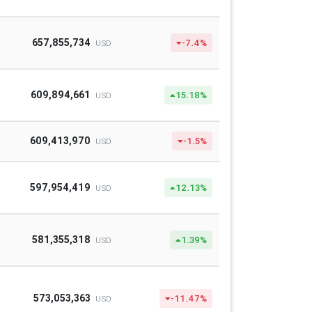
657,855,734
-7.4%
USD
609,894,661
15.18%
USD
609,413,970
-1.5%
USD
597,954,419
12.13%
USD
581,355,318
1.39%
USD
573,053,363
-11.47%
USD