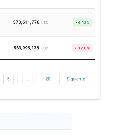
570,611,776
4.12%
USD
563,995,138
-12.0%
USD
5
…
20
Siguiente