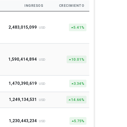
INGRESOS
CRECIMIENTO
2,483,015,099
5.41%
USD
1,590,414,894
10.01%
USD
1,470,390,619
3.34%
USD
1,249,134,531
14.66%
USD
1,230,443,234
5.75%
USD