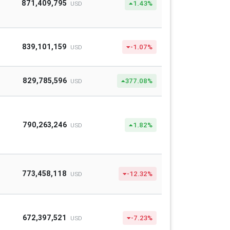
871,409,795
1.43%
USD
839,101,159
-1.07%
USD
829,785,596
377.08%
USD
790,263,246
1.82%
USD
773,458,118
-12.32%
USD
672,397,521
-7.23%
USD