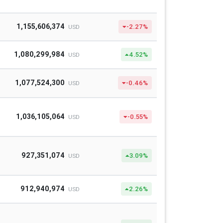
1,155,606,374
-2.27%
USD
1,080,299,984
4.52%
USD
1,077,524,300
-0.46%
USD
1,036,105,064
-0.55%
USD
927,351,074
3.09%
USD
912,940,974
2.26%
USD