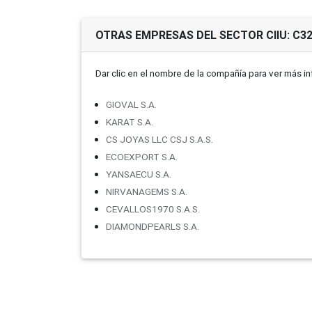
OTRAS EMPRESAS DEL SECTOR CIIU: C3
Dar clic en el nombre de la compañí­a para ver más i
GIOVAL S.A.
KARAT S.A.
CS JOYAS LLC CSJ S.A.S.
ECOEXPORT S.A.
YANSAECU S.A.
NIRVANAGEMS S.A.
CEVALLOS1970 S.A.S.
DIAMONDPEARLS S.A.