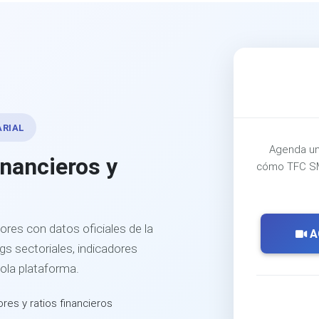
ARIAL
Agenda un
inancieros y
cómo TFC SM
ores con datos oficiales de la
A
s sectoriales, indicadores
sola plataforma.
ores y ratios financieros