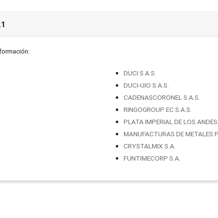
21
nformación:
DUCI S.A.S.
DUCI-UIO S.A.S.
CADENASCORONEL S.A.S.
RINGOGROUP EC S.A.S.
PLATA IMPERIAL DE LOS ANDES 
MANUFACTURAS DE METALES P
CRYSTALMIX S.A.
FUNTIMECORP S.A.