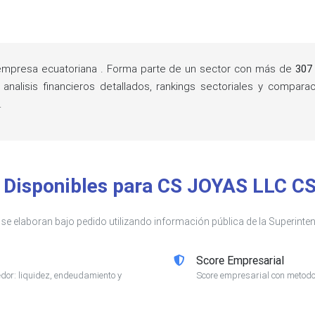
mpresa ecuatoriana . Forma parte de un sector con más de
307
nalisis financieros detallados, rankings sectoriales y compa
.
s Disponibles para CS JOYAS LLC CS
s se elaboran bajo pedido utilizando información pública de la Superin
Score Empresarial
or: liquidez, endeudamiento y
Score empresarial con metodol