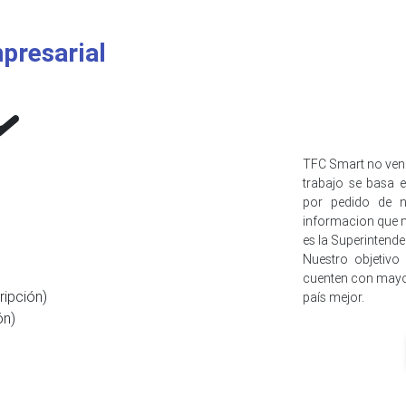
presarial
TFC Smart no ven
trabajo se basa e
por pedido de n
informacion que n
es la Superintend
Nuestro objetivo
cuenten con mayo
ripción)
país mejor.
ón)