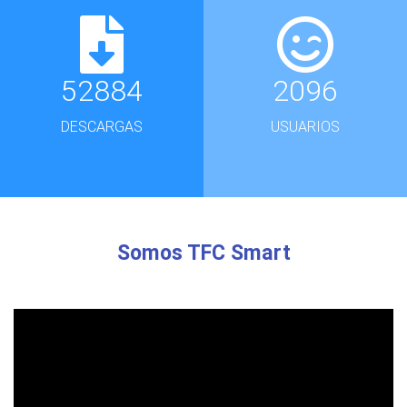
52884
2096
DESCARGAS
USUARIOS
Somos TFC Smart