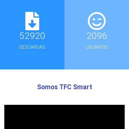
52920
2096
DESCARGAS
USUARIOS
Somos TFC Smart