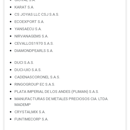
KARAT S.A.
CS JOYAS LLC CSJ S.A.S.
ECOEXPORT S.A.
YANSAECU S.A.
NIRVANAGEMS S.A.
CEVALLOS1970 S.A.S.
DIAMONDPEARLS S.A.
DUCI S.A.S.
DUCI-UIO S.A.S.
CADENASCORONEL S.A.S.
RINGOGROUP EC S.A.S.
PLATA IMPERIAL DE LOS ANDES (PLIMAN) S.A.S.
MANUFACTURAS DE METALES PRECIOSOS CIA. LTDA.
MADEMP
CRYSTALMIX S.A.
FUNTIMECORP S.A.