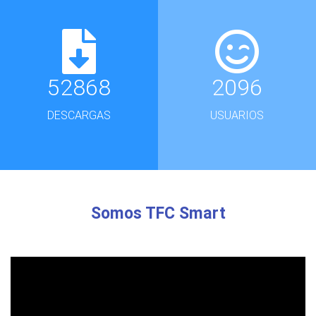
52868
2096
DESCARGAS
USUARIOS
Somos TFC Smart