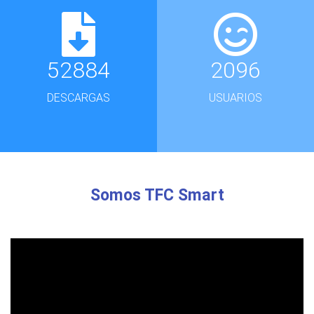
52884
2096
DESCARGAS
USUARIOS
Somos TFC Smart