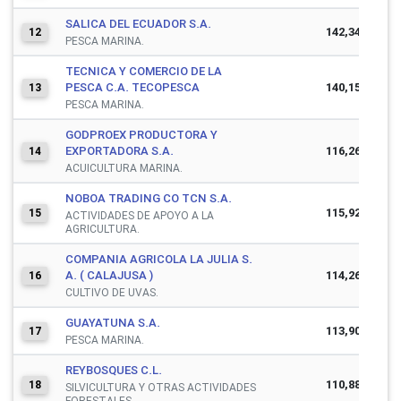
SALICA DEL ECUADOR S.A.
142,341,840
12
PESCA MARINA.
TECNICA Y COMERCIO DE LA
PESCA C.A. TECOPESCA
140,155,011
13
PESCA MARINA.
GODPROEX PRODUCTORA Y
EXPORTADORA S.A.
116,262,623
14
ACUICULTURA MARINA.
NOBOA TRADING CO TCN S.A.
115,925,671
15
ACTIVIDADES DE APOYO A LA
AGRICULTURA.
COMPANIA AGRICOLA LA JULIA S.
A. ( CALAJUSA )
114,266,384
16
CULTIVO DE UVAS.
GUAYATUNA S.A.
113,904,535
17
PESCA MARINA.
REYBOSQUES C.L.
110,882,822
18
SILVICULTURA Y OTRAS ACTIVIDADES
FORESTALES.