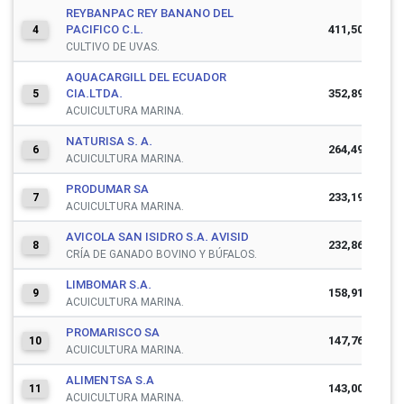
REYBANPAC REY BANANO DEL
PACIFICO C.L.
411,503,102
4
CULTIVO DE UVAS.
AQUACARGILL DEL ECUADOR
CIA.LTDA.
352,896,800
5
ACUICULTURA MARINA.
NATURISA S. A.
264,496,151
6
ACUICULTURA MARINA.
PRODUMAR SA
233,196,220
7
ACUICULTURA MARINA.
AVICOLA SAN ISIDRO S.A. AVISID
232,864,509
8
CRÍA DE GANADO BOVINO Y BÚFALOS.
LIMBOMAR S.A.
158,917,220
9
ACUICULTURA MARINA.
PROMARISCO SA
147,766,698
10
ACUICULTURA MARINA.
ALIMENTSA S.A
143,002,772
11
ACUICULTURA MARINA.