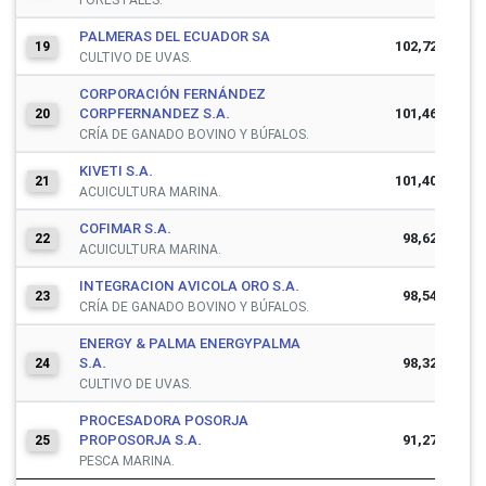
PALMERAS DEL ECUADOR SA
102,720,489
19
CULTIVO DE UVAS.
CORPORACIÓN FERNÁNDEZ
CORPFERNANDEZ S.A.
101,466,348
20
CRÍA DE GANADO BOVINO Y BÚFALOS.
KIVETI S.A.
101,401,757
21
ACUICULTURA MARINA.
COFIMAR S.A.
98,626,234
22
ACUICULTURA MARINA.
INTEGRACION AVICOLA ORO S.A.
98,546,951
23
CRÍA DE GANADO BOVINO Y BÚFALOS.
ENERGY & PALMA ENERGYPALMA
S.A.
98,329,760
24
CULTIVO DE UVAS.
PROCESADORA POSORJA
PROPOSORJA S.A.
91,278,683
25
PESCA MARINA.