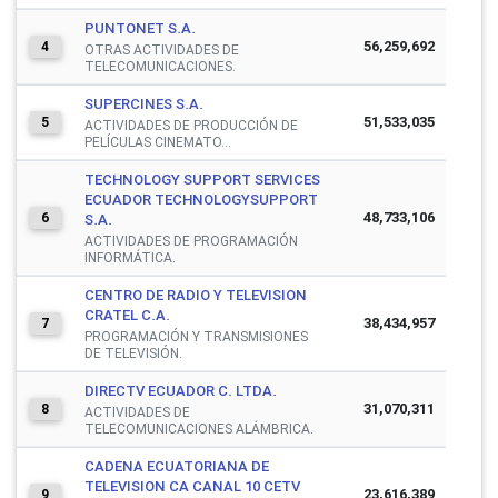
PUNTONET S.A.
56,259,692
4
OTRAS ACTIVIDADES DE
TELECOMUNICACIONES.
SUPERCINES S.A.
51,533,035
5
ACTIVIDADES DE PRODUCCIÓN DE
PELÍCULAS CINEMATO...
TECHNOLOGY SUPPORT SERVICES
ECUADOR TECHNOLOGYSUPPORT
48,733,106
6
S.A.
ACTIVIDADES DE PROGRAMACIÓN
INFORMÁTICA.
CENTRO DE RADIO Y TELEVISION
CRATEL C.A.
38,434,957
7
PROGRAMACIÓN Y TRANSMISIONES
DE TELEVISIÓN.
DIRECTV ECUADOR C. LTDA.
31,070,311
8
ACTIVIDADES DE
TELECOMUNICACIONES ALÁMBRICA.
CADENA ECUATORIANA DE
TELEVISION CA CANAL 10 CETV
23,616,389
9