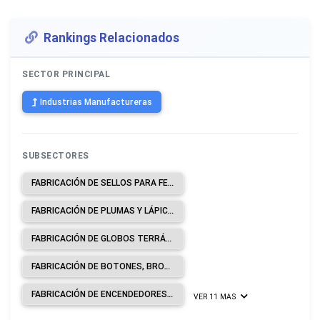
Rankings Relacionados
SECTOR PRINCIPAL
Industrias Manufactureras
SUBSECTORES
FABRICACIÓN DE SELLOS PARA FECHAR, CERRAR O NUMERAR, APARATOS MANUALES PARA IMPRIMIR Y ESTAMPAR EN RELIEVE, MEMBRETES, APARATOS DE IMPRESIÓN MANUAL, CINTAS PREPARADAS PARA MÁQUINAS DE ESCRIBIR Y ALMOHADILLAS ENTINTADAS.
FABRICACIÓN DE PLUMAS Y LÁPICES DE TODA CLASE, SEAN O NO MECÁNICOS, INCLUIDO MINAS PARA LÁPICES.
FABRICACIÓN DE GLOBOS TERRÁQUEOS Y OTROS INSTRUMENTOS, APARATOS Y MODELOS DISEÑADOS PARA DEMOSTRACIONES.
FABRICACIÓN DE BOTONES, BROCHES DE PRESIÓN, CORCHETES DE PRESIÓN, CIERRES DE CREMALLERA (EXCEPTO METÁLICOS).
FABRICACIÓN DE ENCENDEDORES SEAN O NO MECÁNICOS, ELÉCTRICOS Y DE OTRO TIPO INCLUIDO SUS REPUESTOS.
VER 11 MAS